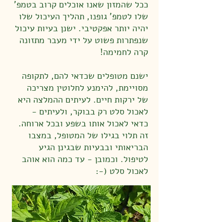
ככל שהמזון שאנו אוכלים קרוב בטמפ'
שלו לטמפ' גופנו, תהליך העיכול שלו
יהיה יותר אפקטיבי. ישנן בעיות עיכול
שנפתרות פשוט על ידי מעבר מתזונה
קרה לחמימה!
ישנם מטופלים שכדאי להם, לתקופה
מסויימת, להימנע לחלוטין מצריכה
של ירקות חיים. לעיתים ההמלצה היא
לאכול סלט רק בבוקר, ולעיתים -
כדאי לאכול אותו בשפע ובכל ארוחה.
זה תלוי בגילו של המטופל, במצבו
הבריאותי ובבעיות שבגינן הגיע
לטיפול. וכמובן - עד כמה הוא אוהב
לאכול סלט (-: